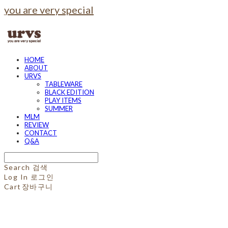
you are very special
HOME
ABOUT
URVS
TABLEWARE
BLACK EDITION
PLAY ITEMS
SUMMER
MLM
REVIEW
CONTACT
Q&A
Search
검색
Log In
로그인
Cart
장바구니