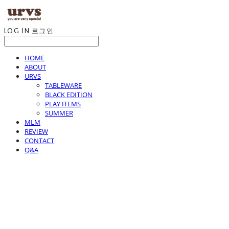
LOG IN
로그인
HOME
ABOUT
URVS
TABLEWARE
BLACK EDITION
PLAY ITEMS
SUMMER
MLM
REVIEW
CONTACT
Q&A