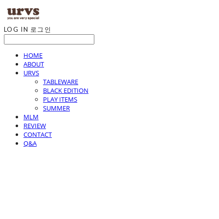
LOG IN
로그인
HOME
ABOUT
URVS
TABLEWARE
BLACK EDITION
PLAY ITEMS
SUMMER
MLM
REVIEW
CONTACT
Q&A