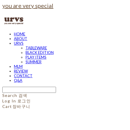
you are very special
HOME
ABOUT
URVS
TABLEWARE
BLACK EDITION
PLAY ITEMS
SUMMER
MLM
REVIEW
CONTACT
Q&A
Search
검색
Log In
로그인
Cart
장바구니