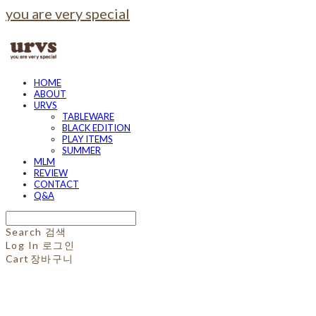
you are very special
HOME
ABOUT
URVS
TABLEWARE
BLACK EDITION
PLAY ITEMS
SUMMER
MLM
REVIEW
CONTACT
Q&A
Search
검색
Log In
로그인
Cart
장바구니