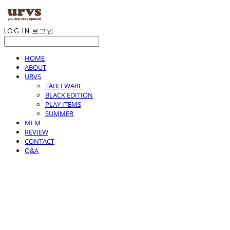
LOG IN
로그인
HOME
ABOUT
URVS
TABLEWARE
BLACK EDITION
PLAY ITEMS
SUMMER
MLM
REVIEW
CONTACT
Q&A