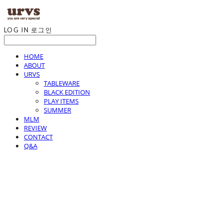
LOG IN
로그인
HOME
ABOUT
URVS
TABLEWARE
BLACK EDITION
PLAY ITEMS
SUMMER
MLM
REVIEW
CONTACT
Q&A