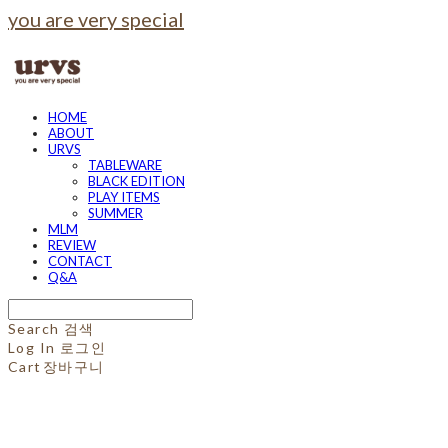
you are very special
HOME
ABOUT
URVS
TABLEWARE
BLACK EDITION
PLAY ITEMS
SUMMER
MLM
REVIEW
CONTACT
Q&A
Search
검색
Log In
로그인
Cart
장바구니