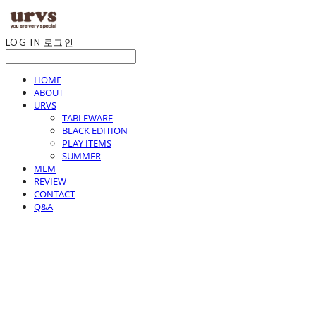
LOG IN
로그인
HOME
ABOUT
URVS
TABLEWARE
BLACK EDITION
PLAY ITEMS
SUMMER
MLM
REVIEW
CONTACT
Q&A