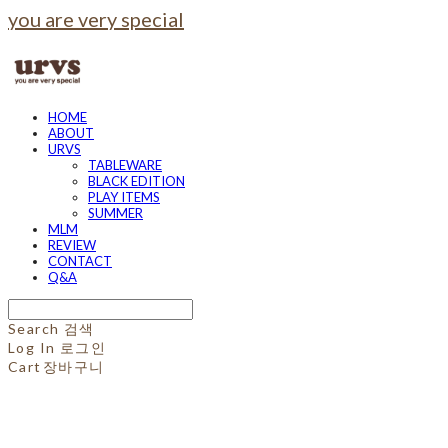
you are very special
HOME
ABOUT
URVS
TABLEWARE
BLACK EDITION
PLAY ITEMS
SUMMER
MLM
REVIEW
CONTACT
Q&A
Search
검색
Log In
로그인
Cart
장바구니