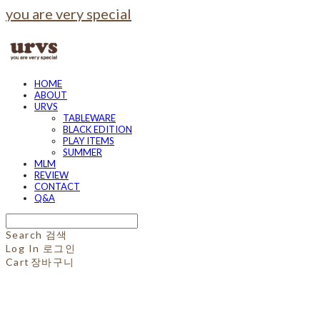
you are very special
HOME
ABOUT
URVS
TABLEWARE
BLACK EDITION
PLAY ITEMS
SUMMER
MLM
REVIEW
CONTACT
Q&A
Search
검색
Log In
로그인
Cart
장바구니