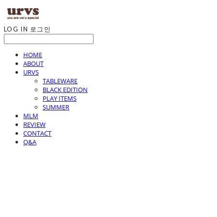
LOG IN
로그인
HOME
ABOUT
URVS
TABLEWARE
BLACK EDITION
PLAY ITEMS
SUMMER
MLM
REVIEW
CONTACT
Q&A