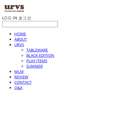
LOG IN
로그인
HOME
ABOUT
URVS
TABLEWARE
BLACK EDITION
PLAY ITEMS
SUMMER
MLM
REVIEW
CONTACT
Q&A