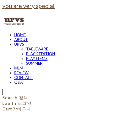
you are very special
HOME
ABOUT
URVS
TABLEWARE
BLACK EDITION
PLAY ITEMS
SUMMER
MLM
REVIEW
CONTACT
Q&A
Search
검색
Log In
로그인
Cart
장바구니