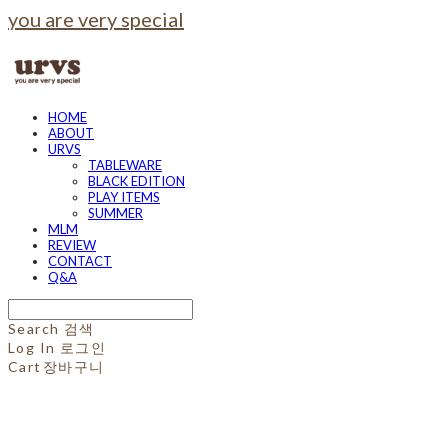
you are very special
HOME
ABOUT
URVS
TABLEWARE
BLACK EDITION
PLAY ITEMS
SUMMER
MLM
REVIEW
CONTACT
Q&A
Search
검색
Log In
로그인
Cart
장바구니