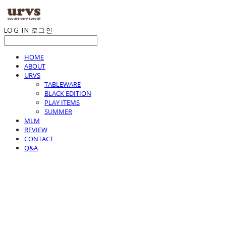
LOG IN
로그인
HOME
ABOUT
URVS
TABLEWARE
BLACK EDITION
PLAY ITEMS
SUMMER
MLM
REVIEW
CONTACT
Q&A