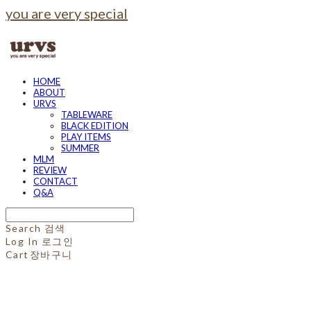
you are very special
HOME
ABOUT
URVS
TABLEWARE
BLACK EDITION
PLAY ITEMS
SUMMER
MLM
REVIEW
CONTACT
Q&A
Search
검색
Log In
로그인
Cart
장바구니