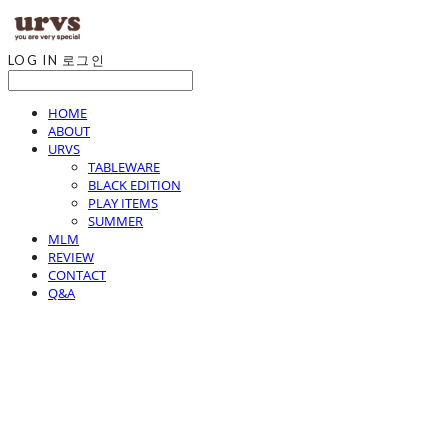
LOG IN
로그인
HOME
ABOUT
URVS
TABLEWARE
BLACK EDITION
PLAY ITEMS
SUMMER
MLM
REVIEW
CONTACT
Q&A