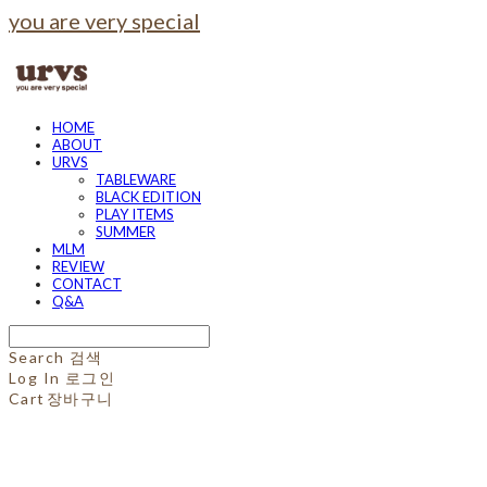
you are very special
HOME
ABOUT
URVS
TABLEWARE
BLACK EDITION
PLAY ITEMS
SUMMER
MLM
REVIEW
CONTACT
Q&A
Search
검색
Log In
로그인
Cart
장바구니