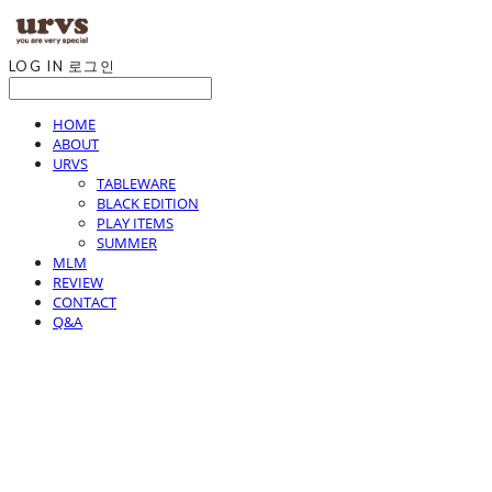
LOG IN
로그인
HOME
ABOUT
URVS
TABLEWARE
BLACK EDITION
PLAY ITEMS
SUMMER
MLM
REVIEW
CONTACT
Q&A