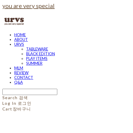
you are very special
HOME
ABOUT
URVS
TABLEWARE
BLACK EDITION
PLAY ITEMS
SUMMER
MLM
REVIEW
CONTACT
Q&A
Search
검색
Log In
로그인
Cart
장바구니