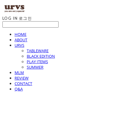
LOG IN
로그인
HOME
ABOUT
URVS
TABLEWARE
BLACK EDITION
PLAY ITEMS
SUMMER
MLM
REVIEW
CONTACT
Q&A