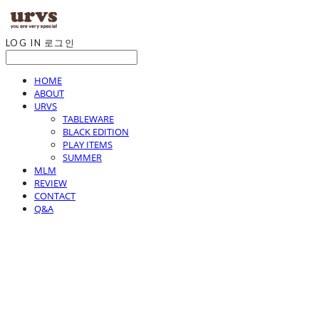
LOG IN
로그인
HOME
ABOUT
URVS
TABLEWARE
BLACK EDITION
PLAY ITEMS
SUMMER
MLM
REVIEW
CONTACT
Q&A