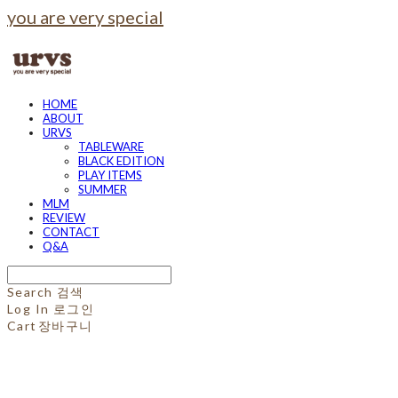
you are very special
HOME
ABOUT
URVS
TABLEWARE
BLACK EDITION
PLAY ITEMS
SUMMER
MLM
REVIEW
CONTACT
Q&A
Search
검색
Log In
로그인
Cart
장바구니