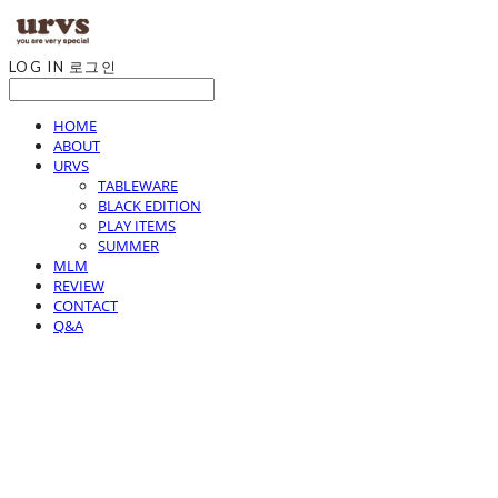
LOG IN
로그인
HOME
ABOUT
URVS
TABLEWARE
BLACK EDITION
PLAY ITEMS
SUMMER
MLM
REVIEW
CONTACT
Q&A