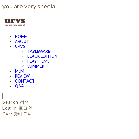
you are very special
HOME
ABOUT
URVS
TABLEWARE
BLACK EDITION
PLAY ITEMS
SUMMER
MLM
REVIEW
CONTACT
Q&A
Search
검색
Log In
로그인
Cart
장바구니