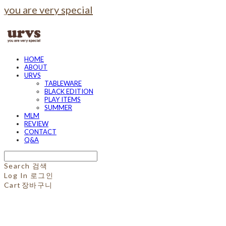
you are very special
HOME
ABOUT
URVS
TABLEWARE
BLACK EDITION
PLAY ITEMS
SUMMER
MLM
REVIEW
CONTACT
Q&A
Search
검색
Log In
로그인
Cart
장바구니