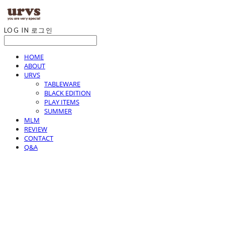
LOG IN
로그인
HOME
ABOUT
URVS
TABLEWARE
BLACK EDITION
PLAY ITEMS
SUMMER
MLM
REVIEW
CONTACT
Q&A