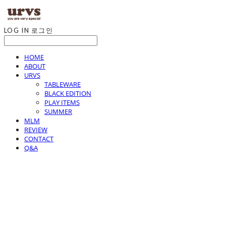
LOG IN
로그인
HOME
ABOUT
URVS
TABLEWARE
BLACK EDITION
PLAY ITEMS
SUMMER
MLM
REVIEW
CONTACT
Q&A