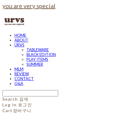
you are very special
HOME
ABOUT
URVS
TABLEWARE
BLACK EDITION
PLAY ITEMS
SUMMER
MLM
REVIEW
CONTACT
Q&A
Search
검색
Log In
로그인
Cart
장바구니