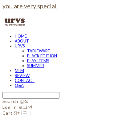
you are very special
HOME
ABOUT
URVS
TABLEWARE
BLACK EDITION
PLAY ITEMS
SUMMER
MLM
REVIEW
CONTACT
Q&A
Search
검색
Log In
로그인
Cart
장바구니