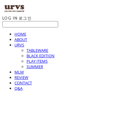
LOG IN
로그인
HOME
ABOUT
URVS
TABLEWARE
BLACK EDITION
PLAY ITEMS
SUMMER
MLM
REVIEW
CONTACT
Q&A