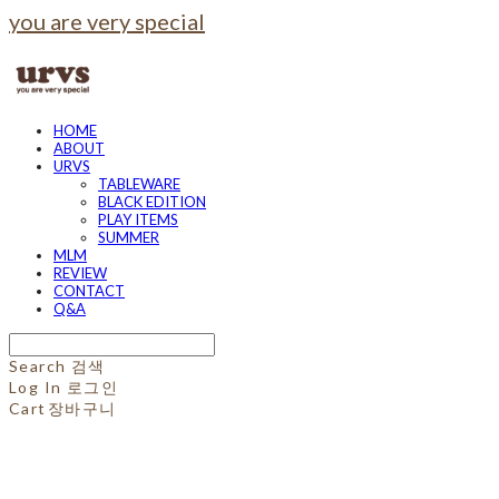
you are very special
HOME
ABOUT
URVS
TABLEWARE
BLACK EDITION
PLAY ITEMS
SUMMER
MLM
REVIEW
CONTACT
Q&A
Search
검색
Log In
로그인
Cart
장바구니