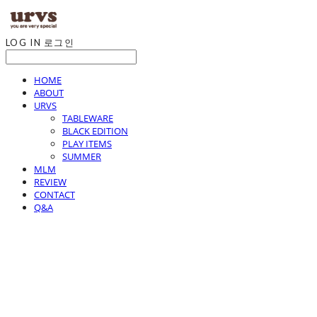
LOG IN
로그인
HOME
ABOUT
URVS
TABLEWARE
BLACK EDITION
PLAY ITEMS
SUMMER
MLM
REVIEW
CONTACT
Q&A