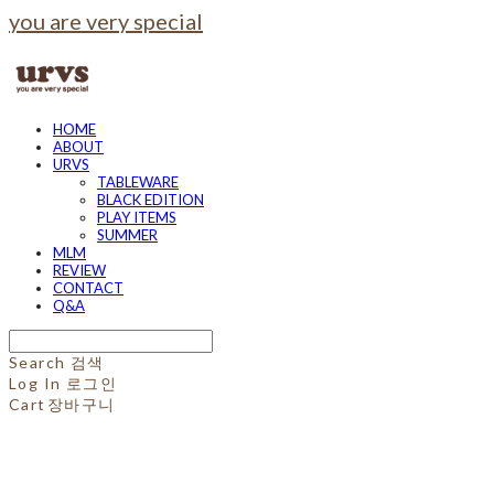
you are very special
HOME
ABOUT
URVS
TABLEWARE
BLACK EDITION
PLAY ITEMS
SUMMER
MLM
REVIEW
CONTACT
Q&A
Search
검색
Log In
로그인
Cart
장바구니