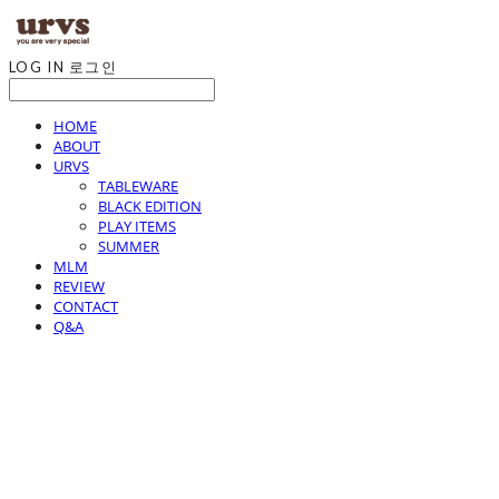
LOG IN
로그인
HOME
ABOUT
URVS
TABLEWARE
BLACK EDITION
PLAY ITEMS
SUMMER
MLM
REVIEW
CONTACT
Q&A