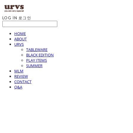
LOG IN
로그인
HOME
ABOUT
URVS
TABLEWARE
BLACK EDITION
PLAY ITEMS
SUMMER
MLM
REVIEW
CONTACT
Q&A