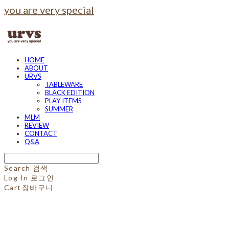
you are very special
HOME
ABOUT
URVS
TABLEWARE
BLACK EDITION
PLAY ITEMS
SUMMER
MLM
REVIEW
CONTACT
Q&A
Search
검색
Log In
로그인
Cart
장바구니