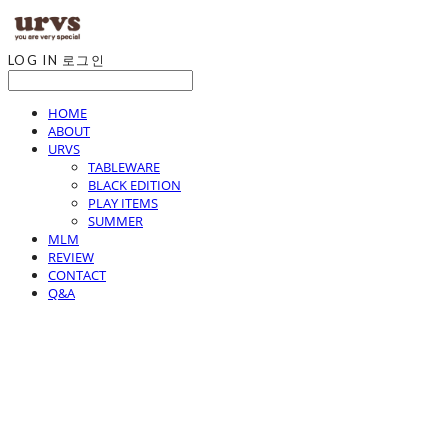
LOG IN
로그인
HOME
ABOUT
URVS
TABLEWARE
BLACK EDITION
PLAY ITEMS
SUMMER
MLM
REVIEW
CONTACT
Q&A