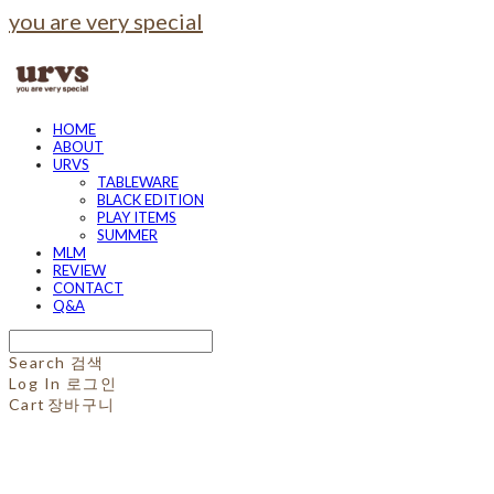
you are very special
HOME
ABOUT
URVS
TABLEWARE
BLACK EDITION
PLAY ITEMS
SUMMER
MLM
REVIEW
CONTACT
Q&A
Search
검색
Log In
로그인
Cart
장바구니