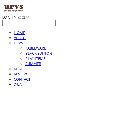
LOG IN
로그인
HOME
ABOUT
URVS
TABLEWARE
BLACK EDITION
PLAY ITEMS
SUMMER
MLM
REVIEW
CONTACT
Q&A