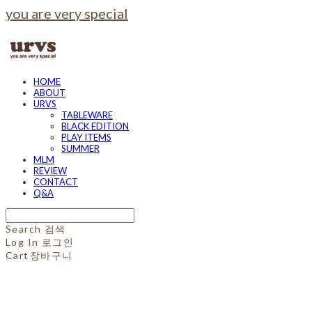
you are very special
HOME
ABOUT
URVS
TABLEWARE
BLACK EDITION
PLAY ITEMS
SUMMER
MLM
REVIEW
CONTACT
Q&A
Search
검색
Log In
로그인
Cart
장바구니