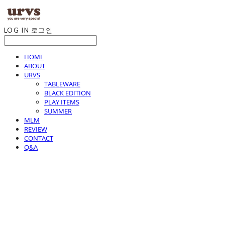
LOG IN
로그인
HOME
ABOUT
URVS
TABLEWARE
BLACK EDITION
PLAY ITEMS
SUMMER
MLM
REVIEW
CONTACT
Q&A