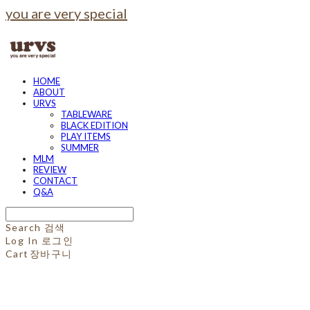
you are very special
HOME
ABOUT
URVS
TABLEWARE
BLACK EDITION
PLAY ITEMS
SUMMER
MLM
REVIEW
CONTACT
Q&A
Search
검색
Log In
로그인
Cart
장바구니